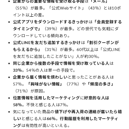
企業からの重要な情報を受け取る手段
は
「メール」
（55％）が最多。「公式Webサイト」（43％）とは10ポ
イント以上の差。
公式アプリをダウンロードするきっかけ
は
「会員登録する
タイミングで」
（39％）が最多。どの世代でも気軽にダ
ウンロードしている傾向あり。
公式LINEを友だち追加するきっかけ
は
「割引クーポンが
もらえるから」
（31％）が最多。60代以上は「公式LINE
を友だちに追加したことがない」人が約30％。
同じ企業から複数の手段で情報を受け取っている人
は
33％
。54％の人は単一の手段で。
企業から届く情報を煩わしい
と思ったことがある人は
57％。
「興味がない情報」
（77％）や
「頻度の多さ」
（71％）が原因。
位置情報を活用したマーケティング
に
好意的な人は
58％
。不快と感じる人は7％。
気になっていた商品の
値下げや再入荷の連絡が届いたら嬉
しい
と感じる人は
66％
。
行動履歴を利用したマーケティ
ング
は有効性が高いといえる。