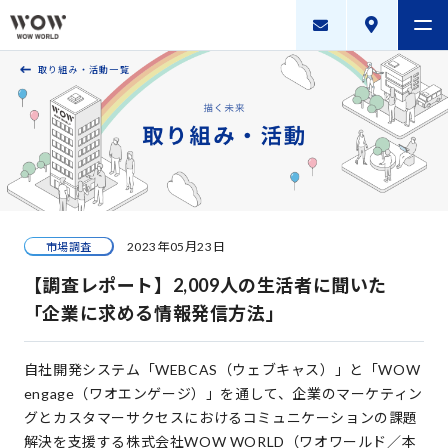
取り組み・活動一覧
会社案内
製品・サービス
採用案内
描く未来
2023年05月23日
市場調査
ニュースリリース
【調査レポート】2,009人の生活者に聞いた
WOW WORLD GROUP
「企業に求める情報発信方法」
お問い合わせ
｜
個人情報保護方針
｜
情報セキュリティ方針
｜
自社開発システム「WEBCAS（ウェブキャス）」と「WOW
新規お取引に関する留意事項
｜
サイトマップ
engage（ワオエンゲージ）」を通して、企業のマーケティン
グとカスタマーサクセスにおけるコミュニケーションの課題
Copyright © WOW WORLD Inc. All Rights Reserved.
解決を支援する株式会社WOW WORLD（ワオワールド／本