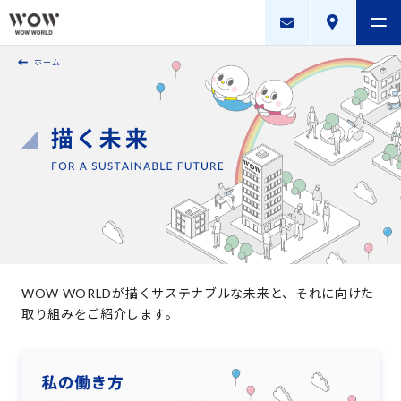
ホーム
会社案内
製品・サービス
採用案内
描く未来
ニュースリリース
WOW WORLD GROUP
WOW WORLDが描くサステナブルな未来と、それに向けた
取り組みをご紹介します。
お問い合わせ
｜
個人情報保護方針
｜
情報セキュリティ方針
｜
新規お取引に関する留意事項
｜
サイトマップ
Copyright © WOW WORLD Inc. All Rights Reserved.