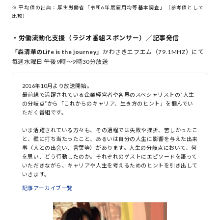
※ 平均値の出典：厚生労働省「令和6年度雇用均等基本調査」（参考値として
比較）
・労働流動化支援（ラジオ番組スポンサー）／記事発信
「森清華の
Life is the journey
」
かわさきエフエム（79.1MHZ）にて
毎週水曜日 午後9時～9時30分放送
2016年10月より放送開始。
最前線で活躍されている企業経営者や各界のスペシャリストの“人生
の分岐点”から「これからのキャリア、生き方のヒント」を掴んでい
ただく番組です。
いま活躍されている方々も、その過程では失敗や挫折、苦しかったこ
と、壁に打ち当たったこと、あるいは自分の人生に影響を与えた出来
事（人との出会い、言葉等）があります。人生の分岐点において、何
を思い、どう行動したのか。それぞれのゲストにエピソードを語って
いただきながら、キャリアや人生を考えるためのヒントを引き出して
いきます。
記事アーカイブ一覧