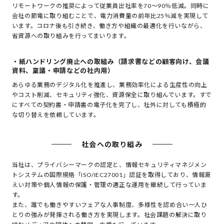
リモートワークの推奨によって従業員出社率を70～90％低減。同時に
会社の節電に取り組むことで、電力消費量の前年比25％減を実現して
います。コロナ後も引き続き、働き方や組織の最適化を行いながら、
省資源への取り組みを行ってまいります。
・紙ハンドリング廃止への取組み（請求書などの顧客向け、会議
資料、稟議・申請などの社内用）
あらゆる業務のデジタル化を推進し、業務効率化による生産性の向上
やコスト削減、セキュリティ強化、資源保全に取り組んでいます。すで
にすべての契約書・申請書の電子化を完了し、社外に対しても積極的
な切り替えを依頼しています。
社会への取り組み
当社は、プライバシーマークの認定と、情報セキュリティマネジメン
トシステムの国際規格
「ISO/IEC27001」認証を取得しており、情報漏
えい対策や個人情報の保護・管理の適正な運用を継続して行っていま
す。
また、誰でも働きやすいフェアな人事制度、
多様性を認め合い一人ひ
とりの強みが発揮される働き方を実現します。
社会課題の解決に取り