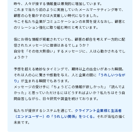
昨今、人々が接する情報量は爆発的に増加しています。
これまで当たり前のように実施していたメールマーケティング等で、
顧客の心を動かすのは大変厳しい時代になりました。
今こそ私たち企業がコミュニケーションの本質を捉えなおし、顧客と
のリレーション強化に取り組む時だと考えています。
仮にお得な情報が掲載されていても、顧客の都合を考えず一方的に配
信されたメッセージに価値はあるでしょうか？
自分を「その他大勢扱い」するメッセージに、人は心動かされるでし
ょうか？
予想を超える絶妙なタイミングで、期待以上の出会いがあった瞬間。
それは人の心に驚きや感動を与え、
人と企業の間に
「うれしいつなが
り」
が生まれる瞬間でもあります。
メッセージの受け手に「ちょうどこの情報が欲しかった」「読んでよ
かった」と思っていただけるにはどうすればよいか？
私たちはそう自
問自答しながら、日々研究や調査を続けております。
私たちが提供するシステムを通じて、
クライアント企業様と生活者
（エンドユーザー）の「うれしい関係」をつくる。
それが当社の描く
未来です。