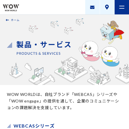
ホーム
会社案内
製品・サービス
採用案内
描く未来
ニュースリリース
WOW WORLD GROUP
WOW WORLDは、自社ブランド「WEBCAS」シリーズや
「WOW engage」の提供を通して、
企業のコミュニケーシ
お問い合わせ
｜
個人情報保護方針
｜
情報セキュリティ方針
｜
ョンの課題解決を支援しています。
新規お取引に関する留意事項
｜
サイトマップ
WEBCASシリーズ
Copyright © WOW WORLD Inc. All Rights Reserved.