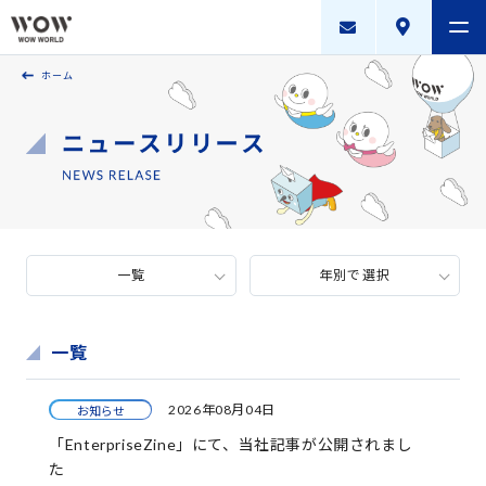
ホーム
会社案内
製品・サービス
採用案内
描く未来
一覧
年別で選択
ニュースリリース
WOW WORLD GROUP
一覧
お問い合わせ
｜
個人情報保護方針
｜
情報セキュリティ方針
｜
2026年08月04日
お知らせ
新規お取引に関する留意事項
｜
サイトマップ
「EnterpriseZine」にて、当社記事が公開されまし
た
Copyright © WOW WORLD Inc. All Rights Reserved.