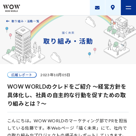
取り組み・活動一覧
会社案内
製品・サービス
採用案内
描く未来
2023年10月05日
広報レポート
ニュースリリース
WOW WORLDのクレドをご紹介 ～経営方針を
WOW WORLD GROUP
具体化し、社員の自主的な行動を促すための取
り組みとは？～
お問い合わせ
｜
個人情報保護方針
｜
情報セキュリティ方針
｜
新規お取引に関する留意事項
｜
サイトマップ
こんにちは。WOW WORLDのマーケティング部でPRを担当
している佐藤です。本Webページ「描く未来」にて、社内で
Copyright © WOW WORLD Inc. All Rights Reserved.
の取り組みやプロジェクトの様子をレポートしていきます。