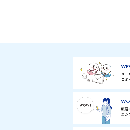
WE
メー
コミ
WO
顧客
エン