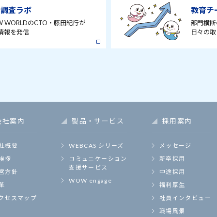
術調査ラボ
教育チーム
W WORLDのCTO・藤田紀行が
部門横断
情報を発信
日々の取
会社案内
製品・サービス
採用案内
社概要
WEBCAS シリーズ
メッセージ
挨拶
コミュニケーション
新卒採用
支援サービス
営方針
中途採用
WOW engage
革
福利厚生
クセスマップ
社員インタビュー
職場風景