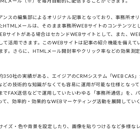
TMLメール（※）を毎月自動的に配信することができます。
イアンスの編集部によるオリジナル記事となっており、事務所オ
たHTMLメールは、そのまま事務所WEBサイトのコンテンツと
EBサイトがある場合はセカンドWEBサイトとして、また、W
して活用できます。このWEBサイトは記事の紹介機能を備えて
ます。さらに、HTMLメール開封率やクリック率などの効果測
350社の実績がある、エイジアのCRMシステム「WEB CAS
Lなどの技術的な知識がなくても容易に運用が可能な仕様となっ
までFAX送信などで運用していたいわゆる「事務所通信」を、パ
って、効率的・効果的なWEBマーケティング活動を展開してい
サイズ・色や背景を設定したり、画像を貼りつけるなど多様な