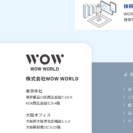
技
WO
技術
会
東京本社
東京都品川区西五反田7-20-9
ご
KDX西五反田ビル4階
経
沿
大阪オフィス
大阪府大阪市北区梅田1-1-3
ア
大阪駅前第3ビル25階