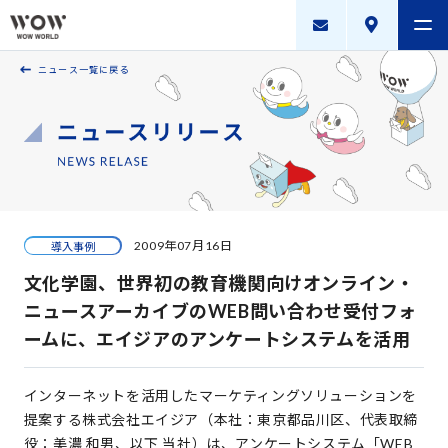
ニュース一覧に戻る
会社案内
製品・サービス
採用案内
描く未来
2009年07月16日
導入事例
ニュースリリース
文化学園、世界初の教育機関向けオンライン・
WOW WORLD GROUP
ニュースアーカイブのWEB問い合わせ受付フォ
ームに、エイジアのアンケートシステムを活用
お問い合わせ
｜
個人情報保護方針
｜
情報セキュリティ方針
｜
新規お取引に関する留意事項
｜
サイトマップ
インターネットを活用したマーケティングソリューションを
提案する株式会社エイジア（本社：東京都品川区、代表取締
Copyright © WOW WORLD Inc. All Rights Reserved.
役：美濃 和男、以下 当社）は、アンケートシステム「WEB