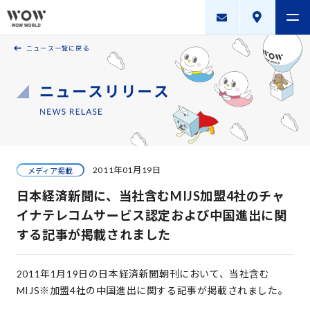
ニュース一覧に戻る
会社案内
製品・サービス
採用案内
描く未来
2011年01月19日
メディア掲載
ニュースリリース
日本経済新聞に、当社含むMIJS加盟4社のチャ
WOW WORLD GROUP
イナテレコムサービス認定および中国進出に関
する記事が掲載されました
お問い合わせ
｜
個人情報保護方針
｜
情報セキュリティ方針
｜
新規お取引に関する留意事項
｜
サイトマップ
2011年1月19日の日本経済新聞朝刊において、当社含む
MIJS※加盟4社の中国進出に関する記事が掲載されました。
Copyright © WOW WORLD Inc. All Rights Reserved.