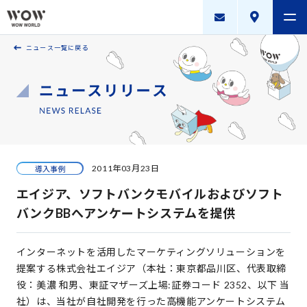
ニュース一覧に戻る
会社案内
製品・サービス
採用案内
描く未来
2011年03月23日
導入事例
ニュースリリース
エイジア、ソフトバンクモバイルおよびソフト
WOW WORLD GROUP
バンクBBへアンケートシステムを提供
お問い合わせ
｜
個人情報保護方針
｜
情報セキュリティ方針
｜
インターネットを活用したマーケティングソリューションを
新規お取引に関する留意事項
｜
サイトマップ
提案する株式会社エイジア（本社：東京都品川区、代表取締
役：美濃 和男、東証マザーズ上場:証券コード 2352、以下 当
社）は、当社が自社開発を行った高機能アンケートシステム
Copyright © WOW WORLD Inc. All Rights Reserved.