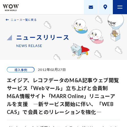
ニュース一覧に戻る
会社案内
製品・サービス
採用案内
描く未来
2012年02月27日
導入事例
ニュースリリース
エイジア、レコフデータのM&A記事ウェブ閲覧
WOW WORLD GROUP
サービス「Webマール」立ち上げと会員制
M&A情報サイト「MARR Online」リニューア
お問い合わせ
｜
個人情報保護方針
｜
情報セキュリティ方針
｜
ルを支援 ―新サービス開始に伴い、「WEB
新規お取引に関する留意事項
｜
サイトマップ
CAS」で会員とのリレーションを強化―
Copyright © WOW WORLD Inc. All Rights Reserved.