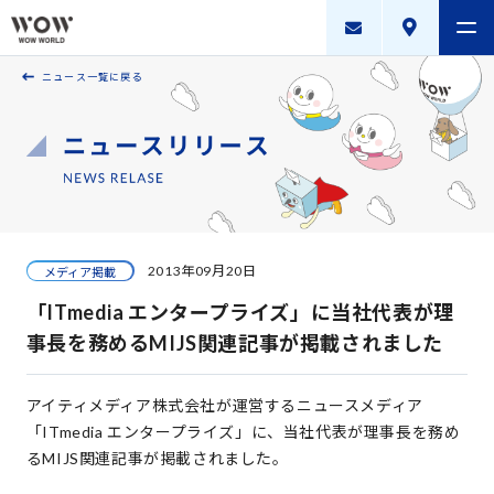
ニュース一覧に戻る
会社案内
製品・サービス
採用案内
描く未来
2013年09月20日
メディア掲載
ニュースリリース
「ITmedia エンタープライズ」に当社代表が理
WOW WORLD GROUP
事長を務めるMIJS関連記事が掲載されました
お問い合わせ
｜
個人情報保護方針
｜
情報セキュリティ方針
｜
アイティメディア株式会社が運営するニュースメディア
新規お取引に関する留意事項
｜
サイトマップ
「ITmedia エンタープライズ」に、当社代表が理事長を務め
るMIJS関連記事が掲載されました。
Copyright © WOW WORLD Inc. All Rights Reserved.