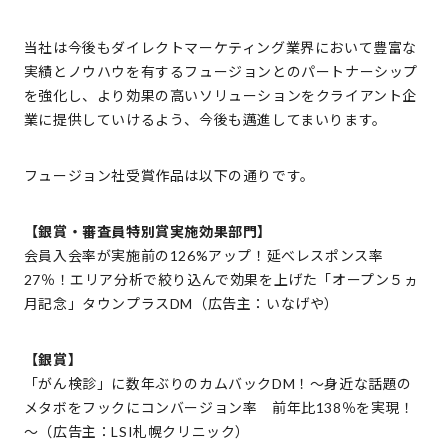
当社は今後もダイレクトマーケティング業界において豊富な
実績とノウハウを有するフュージョンとのパートナーシップ
を強化し、より効果の高いソリューションをクライアント企
業に提供していけるよう、今後も邁進してまいります。
フュージョン社受賞作品は以下の通りです。
【銀賞・審査員特別賞実施効果部門】
会員入会率が実施前の126%アップ！延べレスポンス率
27％！エリア分析で絞り込んで効果を上げた「オープン５ヵ
月記念」タウンプラスDM（広告主：いなげや）
【銀賞】
「がん検診」に数年ぶりのカムバックDM！～身近な話題の
メタボをフックにコンバージョン率 前年比138％を実現！
～（広告主：LSI札幌クリニック）