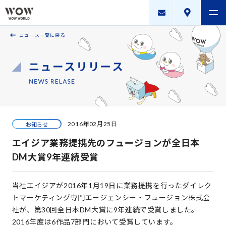
ニュース一覧に戻る
会社案内
製品・サービス
採用案内
描く未来
2016年02月25日
お知らせ
ニュースリリース
エイジア業務提携先のフュージョンが全日本
WOW WORLD GROUP
DM大賞9年連続受賞
お問い合わせ
｜
個人情報保護方針
｜
情報セキュリティ方針
｜
当社エイジアが2016年1月19日に業務提携を行ったダイレク
新規お取引に関する留意事項
｜
サイトマップ
トマーケティング専門エージェンシー・フュージョン株式会
社が、第30回全日本DM大賞に9年連続で受賞しました。
2016年度は6作品7部門において受賞しています。
Copyright © WOW WORLD Inc. All Rights Reserved.