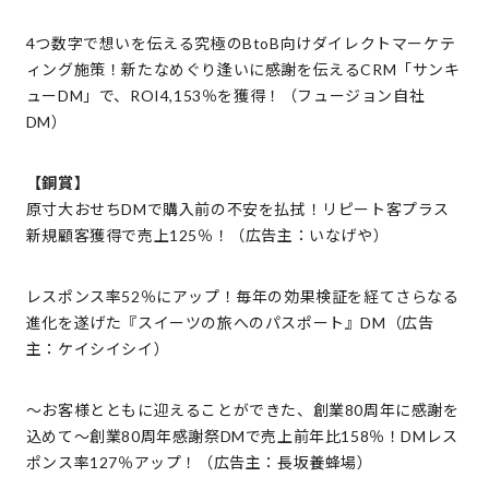
4つ数字で想いを伝える究極のBtoB向けダイレクトマーケテ
ィング施策！新たなめぐり逢いに感謝を伝えるCRM「サンキ
ューDM」で、ROI4,153％を獲得！（フュージョン自社
DM）
【銅賞】
原寸大おせちDMで購入前の不安を払拭！リピート客プラス
新規顧客獲得で売上125％！（広告主：いなげや）
レスポンス率52％にアップ！毎年の効果検証を経てさらなる
進化を遂げた『スイーツの旅へのパスポート』DM（広告
主：ケイシイシイ）
～お客様とともに迎えることができた、創業80周年に感謝を
込めて～創業80周年感謝祭DMで売上前年比158％！DMレス
ポンス率127％アップ！（広告主：長坂養蜂場）