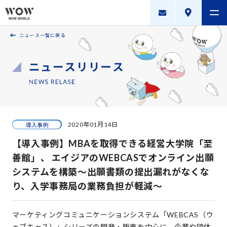
ニュース一覧に戻る
会社案内
製品・サービス
採用案内
描く未来
2020年01月14日
導入事例
ニュースリリース
【導入事例】MBAを取得できる経営大学院「至
WOW WORLD GROUP
善館」、 エイジアのWEBCASでオンライン出願
システムを構築～出願書類の提出漏れがなくな
お問い合わせ
｜
個人情報保護方針
｜
情報セキュリティ方針
｜
り、入学事務局の業務負担が軽減～
新規お取引に関する留意事項
｜
サイトマップ
マーケティングコミュニケーションシステム「WEBCAS（ウ
Copyright © WOW WORLD Inc. All Rights Reserved.
ェブキャス）」シリーズの開発・販売を中心に、企業や団体