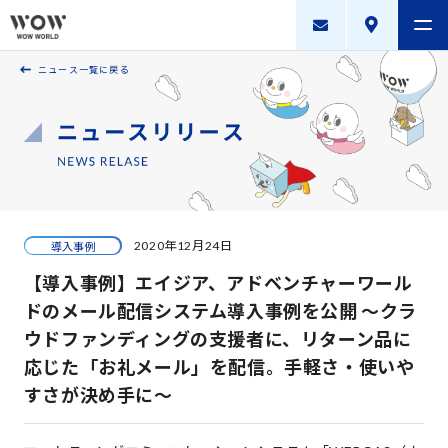
ニュース一覧に戻る
会社案内
製品・サービス
採用案内
描く未来
2020年12月24日
導入事例
ニュースリリース
【導入事例】エイジア、アドベンチャーワール
WOW WORLD GROUP
ドのメール配信システム導入事例を公開 ～クラ
ウドファンディングの支援者に、リターン品に
お問い合わせ
｜
個人情報保護方針
｜
情報セキュリティ方針
｜
応じた「お礼メール」を配信。手軽さ・使いや
新規お取引に関する留意事項
｜
サイトマップ
すさが決め手に～
Copyright © WOW WORLD Inc. All Rights Reserved.