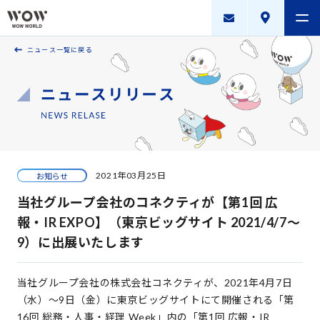
ニュース一覧に戻る
会社案内
製品・サービス
採用案内
描く未来
2021年03月25日
お知らせ
ニュースリリース
当社グループ会社のコネクティが【第1回 広
WOW WORLD GROUP
報・IR EXPO】（東京ビッグサイト 2021/4/7～
9）に出展いたします
お問い合わせ
｜
個人情報保護方針
｜
情報セキュリティ方針
｜
新規お取引に関する留意事項
｜
サイトマップ
当社グループ会社の株式会社コネクティが、2021年4月7日
（水）～9日（金）に東京ビッグサイトにて開催される「第
Copyright © WOW WORLD Inc. All Rights Reserved.
16回 総務・人事・経理 Week」内の「第1回 広報・IR