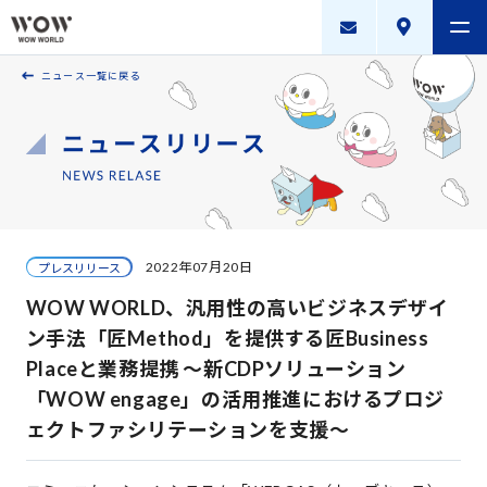
ニュース一覧に戻る
会社案内
製品・サービス
採用案内
描く未来
2022年07月20日
プレスリリース
ニュースリリース
WOW WORLD、汎用性の高いビジネスデザイ
WOW WORLD GROUP
ン手法「匠Method」を提供する匠Business
Placeと業務提携 ～新CDPソリューション
お問い合わせ
｜
個人情報保護方針
｜
情報セキュリティ方針
｜
「WOW engage」の活用推進におけるプロジ
新規お取引に関する留意事項
｜
サイトマップ
ェクトファシリテーションを支援～
Copyright © WOW WORLD Inc. All Rights Reserved.