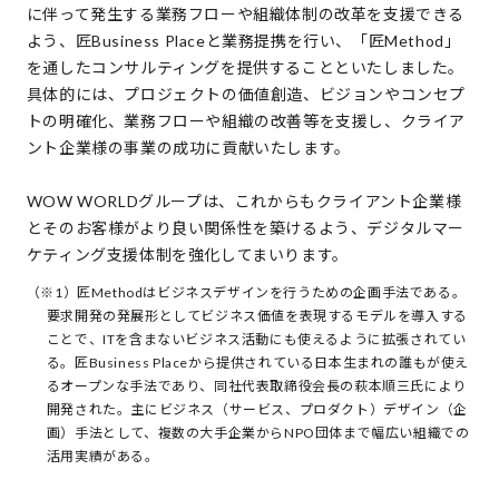
に伴って発生する業務フローや組織体制の改革を支援できる
よう、匠Business Placeと業務提携を行い、「匠Method」
を通したコンサルティングを提供することといたしました。
具体的には、プロジェクトの価値創造、ビジョンやコンセプ
トの明確化、業務フローや組織の改善等を支援し、クライア
ント企業様の事業の成功に貢献いたします。
WOW WORLDグループは、これからもクライアント企業様
とそのお客様がより良い関係性を築けるよう、デジタルマー
ケティング支援体制を強化してまいります。
（※1）匠Methodはビジネスデザインを行うための企画⼿法である。
要求開発の発展形としてビジネス価値を表現するモデルを導⼊する
ことで、ITを含まないビジネス活動にも使えるように拡張されてい
る。匠Business Placeから提供されている⽇本⽣まれの誰もが使え
るオープンな⼿法であり、同社代表取締役会⻑の萩本順三⽒により
開発された。主にビジネス（サービス、プロダクト）デザイン（企
画）⼿法として、複数の⼤⼿企業からNPO団体まで幅広い組織での
活⽤実績がある。