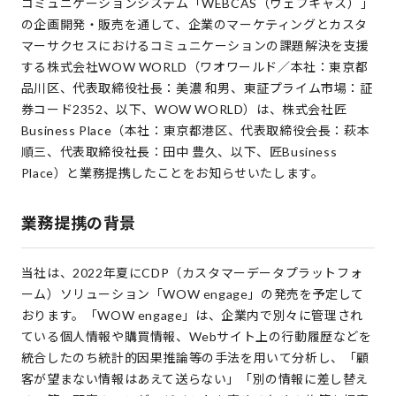
コミュニケーションシステム「WEBCAS（ウェブキャス）」
の企画開発・販売を通して、企業のマーケティングとカスタ
マーサクセスにおけるコミュニケーションの課題解決を支援
する株式会社WOW WORLD（ワオワールド／本社：東京都
品川区、代表取締役社長：美濃 和男、東証プライム市場：証
券コード2352、以下、WOW WORLD）は、株式会社匠
Business Place（本社：東京都港区、代表取締役会長：萩本
順三、代表取締役社長：田中 豊久、以下、匠Business
Place）と業務提携したことをお知らせいたします。
業務提携の背景
当社は、2022年夏にCDP（カスタマーデータプラットフォ
ーム）ソリューション「WOW engage」の発売を予定して
おります。「WOW engage」は、企業内で別々に管理され
ている個人情報や購買情報、Webサイト上の行動履歴などを
統合したのち統計的因果推論等の手法を用いて分析し、「顧
客が望まない情報はあえて送らない」「別の情報に差し替え