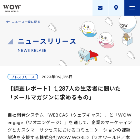
ニュース一覧に戻る
会社案内
製品・サービス
採用案内
描く未来
2023年06月28日
プレスリリース
ニュースリリース
【調査レポート】1,287人の生活者に聞いた
WOW WORLD GROUP
「メールマガジンに求めるもの」
お問い合わせ
｜
個人情報保護方針
｜
情報セキュリティ方針
｜
自社開発システム「WEBCAS（ウェブキャス）」と「WOW
新規お取引に関する留意事項
｜
サイトマップ
engage（ワオエンゲージ）」を通して、企業のマーケティン
グとカスタマーサクセスにおけるコミュニケーションの課題
解決を支援する株式会社WOW WORLD（ワオワールド／本
Copyright © WOW WORLD Inc. All Rights Reserved.