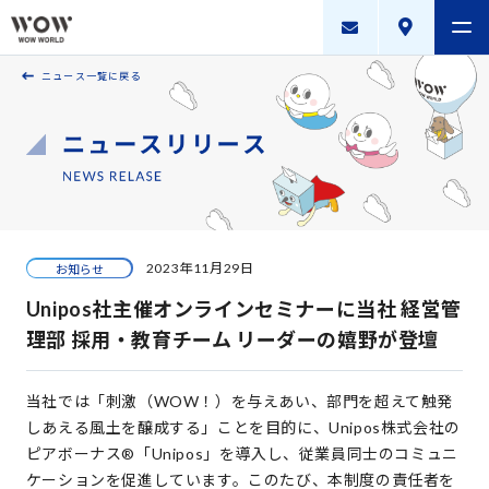
ニュース一覧に戻る
会社案内
製品・サービス
採用案内
描く未来
2023年11月29日
お知らせ
ニュースリリース
Unipos社主催オンラインセミナーに当社 経営管
WOW WORLD GROUP
理部 採用・教育チーム リーダーの嬉野が登壇
お問い合わせ
｜
個人情報保護方針
｜
情報セキュリティ方針
｜
当社では「刺激（WOW！）を与えあい、部門を超えて触発
新規お取引に関する留意事項
｜
サイトマップ
しあえる風土を醸成する」ことを目的に、Unipos株式会社の
ピアボーナス®「Unipos」を導入し、従業員同士のコミュニ
ケーションを促進しています。このたび、本制度の責任者を
Copyright © WOW WORLD Inc. All Rights Reserved.