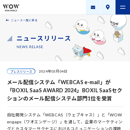
ニュース一覧に戻る
会社案内
製品・サービス
採用案内
描く未来
2024年03月04日
プレスリリース
ニュースリリース
メール配信システム「WEBCAS e-mail」が
WOW WORLD GROUP
「BOXIL SaaS AWARD 2024」BOXIL SaaSセク
ションのメール配信システム部門1位を受賞
お問い合わせ
｜
個人情報保護方針
｜
情報セキュリティ方針
｜
新規お取引に関する留意事項
｜
サイトマップ
自社開発システム「WEBCAS（ウェブキャス）」と「WOW
engage（ワオエンゲージ）」を通して、企業のマーケティン
Copyright © WOW WORLD Inc. All Rights Reserved.
グとカスタマーサクセスにおけるコミュニケーションの課題