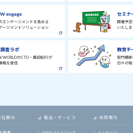
W engage
セミナ
のエンゲージメントを高める
開催予定
ゲージメントソリューション
いたしま
術調査ラボ
教育チーム
W WORLDのCTO・藤田紀行が
部門横断
情報を発信
日々の取
会社案内
製品・サービス
採用案内
社概要
WEBCAS シリーズ
メッセージ