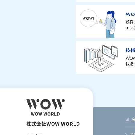
WO
顧客
エン
技
WO
技術
会