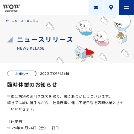
ニュース一覧に戻る
会社案内
製品・サービス
採用案内
描く未来
2025年09月26日
お知らせ
ニュースリリース
臨時休業のお知らせ
WOW WORLD GROUP
平素は格別のお引き立てを賜り、誠にありがとうございます。
弊社では誠に勝手ながら、社員行事に伴い下記日程を臨時休業とさせ
お問い合わせ
｜
個人情報保護方針
｜
情報セキュリティ方針
｜
ていただきます。
新規お取引に関する留意事項
｜
サイトマップ
【休業日】
2025年10月24日（金） 終日
Copyright © WOW WORLD Inc. All Rights Reserved.