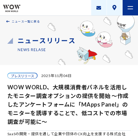
ニュース一覧に戻る
会社案内
製品・サービス
採用案内
描く未来
2025年11月04日
プレスリリース
ニュースリリース
WOW WORLD、大規模消費者パネルを活用し
WOW WORLD GROUP
たモニター調査オプションの提供を開始 ～作成
したアンケートフォームに「MApps Panel」の
お問い合わせ
｜
個人情報保護方針
｜
情報セキュリティ方針
｜
モニターを誘導することで、低コストでの市場
新規お取引に関する留意事項
｜
サイトマップ
調査が可能に～
SaaSの開発・提供を通して企業や団体のCX向上を支援する株式会社
Copyright © WOW WORLD Inc. All Rights Reserved.