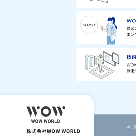
WO
顧客
エン
技
WO
技術