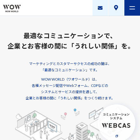
会社案内
最適なコミュニケーションで、
製品・サービス
企業とお客様の間に
「うれしい関係」を。
採用案内
マーケティングとカスタマーサクセスの成功の鍵は、
描く未来
「最適なコミュニケーション」です。
WOW WORLD（ワオワールド）は、
ニュースリリース
各種メッセージ配信やWebフォーム、CDPなどの
システムとサービスの提供を通して、
WOW WORLD GROUP
企業とお客様の間に「うれしい関係」をつくり続けます。
お問い合わせ
｜
個人情報保護方針
｜
情報セキュリティ方針
｜
新規お取引に関する留意事項
｜
サイトマップ
Copyright © WOW WORLD Inc. All Rights Reserved.