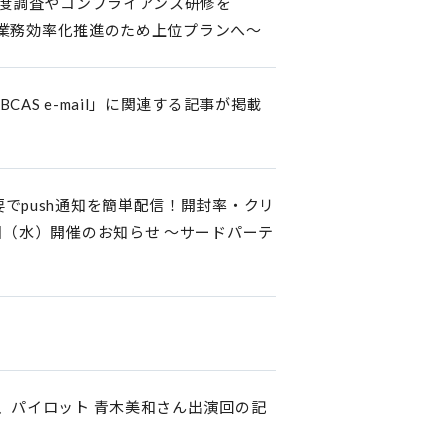
足度調査やコンプライアンス研修を
なる業務効率化推進のため上位プランへ～
S e-mail」に関連する記事が掲載
でpush通知を簡単配信！開封率・クリ
日（水）開催のお知らせ ～サードパーテ
売
y」より、パイロット 青木美和さん出演回の記