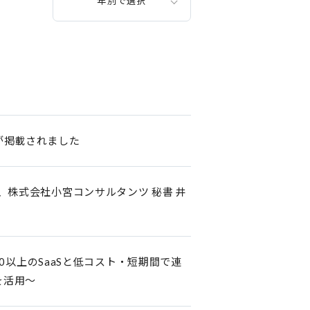
年別で選択
が掲載されました
」より、株式会社小宮コンサルタンツ 秘書 井
00以上のSaaSと低コスト・短期間で連
を活用～