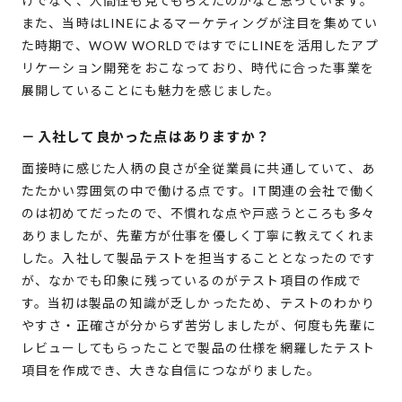
けでなく、人間性も見てもらえたのかなと思っています。
また、当時はLINEによるマーケティングが注目を集めてい
た時期で、WOW WORLDではすでにLINEを活用したアプ
リケーション開発をおこなっており、時代に合った事業を
展開していることにも魅力を感じました。
－
入社して良かった点はありますか？
面接時に感じた人柄の良さが全従業員に共通していて、あ
たたかい雰囲気の中で働ける点です。IT関連の会社で働く
のは初めてだったので、不慣れな点や戸惑うところも多々
ありましたが、先輩方が仕事を優しく丁寧に教えてくれま
した。入社して製品テストを担当することとなったのです
が、なかでも印象に残っているのがテスト項目の作成で
す。当初は製品の知識が乏しかったため、テストのわかり
やすさ・正確さが分からず苦労しましたが、何度も先輩に
レビューしてもらったことで製品の仕様を網羅したテスト
項目を作成でき、大きな自信につながりました。