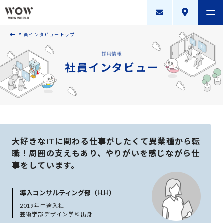
社員インタビュートップ
会社案内
製品・サービス
採用案内
描く未来
ニュースリリース
大好きなITに関わる仕事がしたくて
異業種から転
職！周囲の支えもあり、
やりがいを感じながら仕
WOW WORLD GROUP
事をしています。
お問い合わせ
｜
個人情報保護方針
｜
情報セキュリティ方針
｜
導入コンサルティング部（H.H）
新規お取引に関する留意事項
｜
サイトマップ
2019年中途入社
芸術学部デザイン学科出身
Copyright © WOW WORLD Inc. All Rights Reserved.