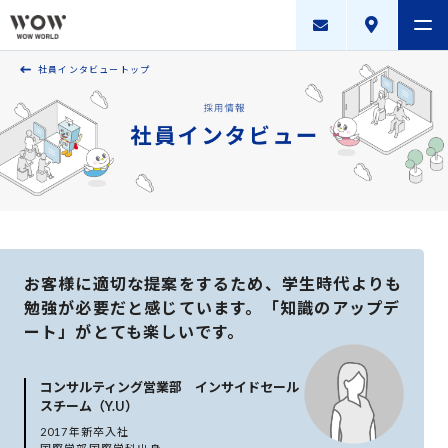
社員インタビュートップ
会社案内
製品・サービス
採用案内
描く未来
ニュースリリース
お客様に適切な提案をするため、
学生時代よりも
勉強が必要だと感じています。
「知識のアップデ
WOW WORLD GROUP
ート」がとても楽しいです。
お問い合わせ
｜
個人情報保護方針
｜
情報セキュリティ方針
｜
コンサルティング営業部 インサイドセール
新規お取引に関する留意事項
｜
サイトマップ
スチーム（Y.U）
2017年新卒入社
Copyright © WOW WORLD Inc. All Rights Reserved.