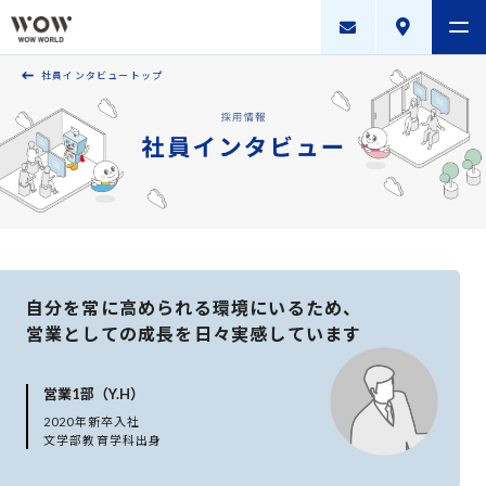
社員インタビュートップ
会社案内
製品・サービス
採用案内
描く未来
ニュースリリース
自分を常に高められる環境にいるため、
営業としての成長を日々実感しています
WOW WORLD GROUP
お問い合わせ
｜
個人情報保護方針
｜
情報セキュリティ方針
｜
営業1部（Y.H）
新規お取引に関する留意事項
｜
サイトマップ
2020年新卒入社
文学部教育学科出身
Copyright © WOW WORLD Inc. All Rights Reserved.