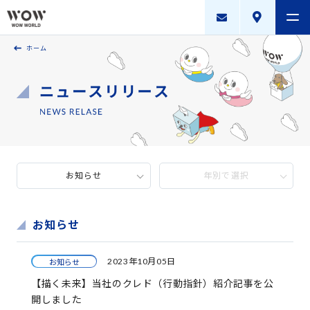
ホーム
会社案内
製品・サービス
採用案内
描く未来
お知らせ
年別で選択
ニュースリリース
WOW WORLD GROUP
お知らせ
お問い合わせ
｜
個人情報保護方針
｜
情報セキュリティ方針
｜
2023年10月05日
お知らせ
新規お取引に関する留意事項
｜
サイトマップ
【描く未来】当社のクレド（行動指針）紹介記事を公
開しました
Copyright © WOW WORLD Inc. All Rights Reserved.